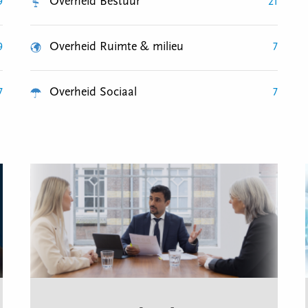
Overheid Bestuur
9
21
Overheid Ruimte & milieu
9
7
Overheid Sociaal
7
7