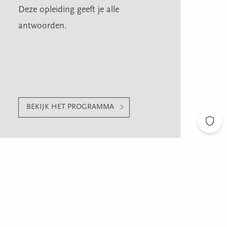
Deze opleiding geeft je alle
antwoorden.
BEKIJK HET PROGRAMMA
antoor?
 gerichte training of cursus