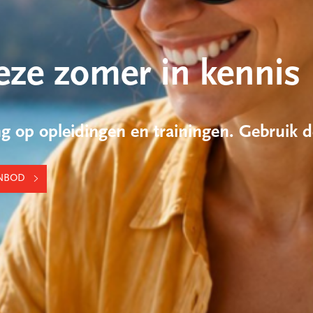
eze zomer in kennis
ing op opleidingen en trainingen. Gebrui
ANBOD