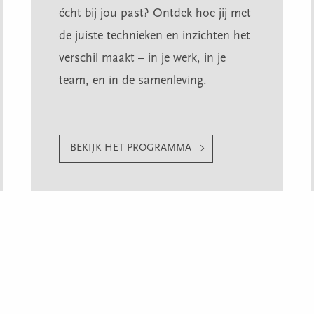
écht bij jou past? Ontdek hoe jij met
de juiste technieken en inzichten het
verschil maakt – in je werk, in je
team, en in de samenleving.
BEKIJK HET PROGRAMMA
or jouw team op jouw k
n & Events ook terecht kunt wanneer je op zoek bent naar een