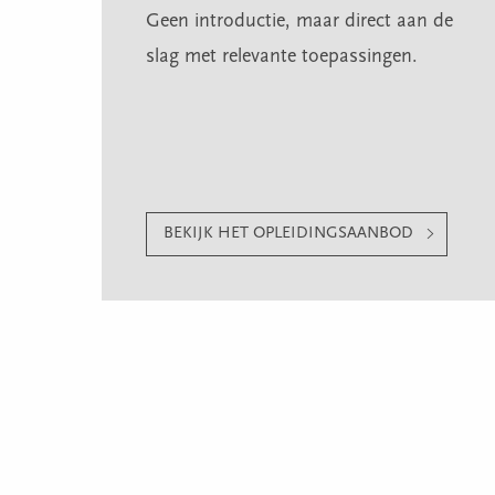
Geen introductie, maar direct aan de
slag met relevante toepassingen.
BEKIJK HET OPLEIDINGSAANBOD
Een cursus vo
Wist je dat je bij Sdu Opleidinge