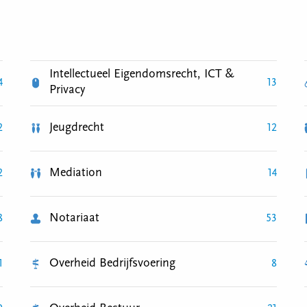
Intellectueel Eigendomsrecht, ICT &
4
13
Privacy
Jeugdrecht
2
12
Mediation
2
14
Notariaat
8
53
Overheid Bedrijfsvoering
1
8