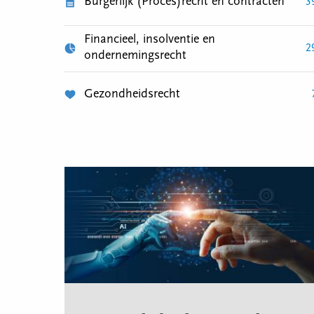
Burgerlijk (Proces)recht en contracten
3
Financieel, insolventie en
2
ondernemingsrecht
Gezondheidsrecht