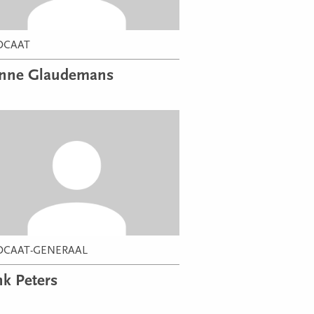
OCAAT
nne Glaudemans
OCAAT-GENERAAL
k Peters