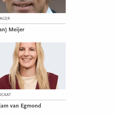
AGER
Jan) Meijer
OCAAT
jam van Egmond