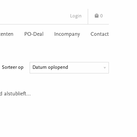
Login
0
enten
PO-Deal
Incompany
Contact
Sorteer op
lstublieft...