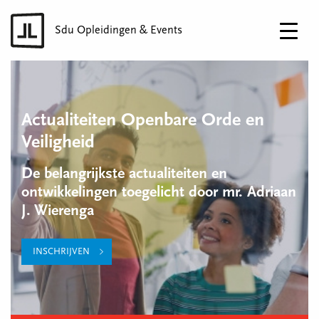
Sdu Opleidingen & Events
Actualiteiten Openbare Orde en
Veiligheid
De belangrijkste actualiteiten en
ontwikkelingen toegelicht door mr. Adriaan
J. Wierenga
INSCHRIJVEN