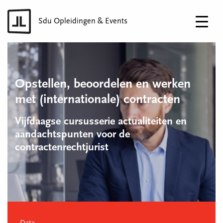
Sdu Opleidingen & Events
Opstellen, beoordelen en werken
met (internationale) contracten
Vijfdaagse cursusserie actualiteiten en
aandachtspunten voor de
contractenrechtjurist