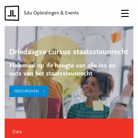
Sdu Opleidingen & Events
Driedaagse cursus staatssteunrecht
Helemaal op de hoogte van alle ins en
outs van het staatssteunrecht
INSCHRIJVEN
Data