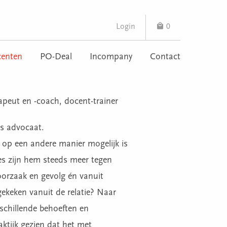
Login
0
enten
PO-Deal
Incompany
Contact
rapeut en -coach, docent-trainer
als advocaat.
k op een andere manier mogelijk is
es zijn hem steeds meer tegen
oorzaak en gevolg én vanuit
gekeken vanuit de relatie? Naar
erschillende behoeften en
aktijk gezien dat het met