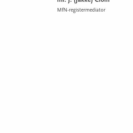
mr. J. (Jakke) Cloïn
MfN-registermediator