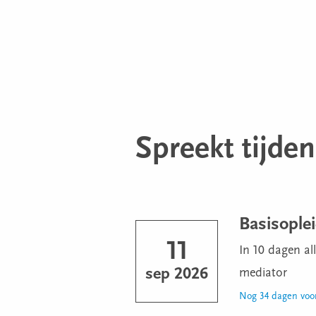
Spreekt tijde
Basisople
11
In 10 dagen al
sep
2026
mediator
Nog 34 dagen voor