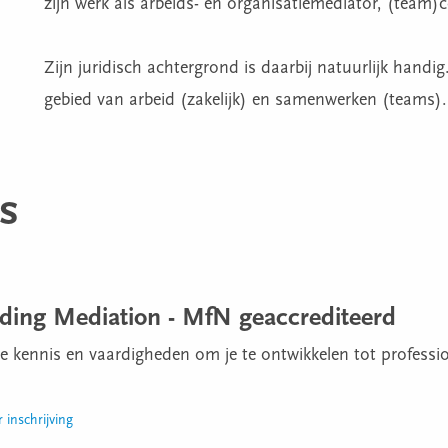
zijn werk als arbeids- en organisatiemediator, (team)
Zijn juridisch achtergrond is daarbij natuurlijk handig.
gebied van arbeid (zakelijk) en samenwerken (teams).
ns
iding Mediation - MfN geaccrediteerd
le kennis en vaardigheden om je te ontwikkelen tot professi
 inschrijving