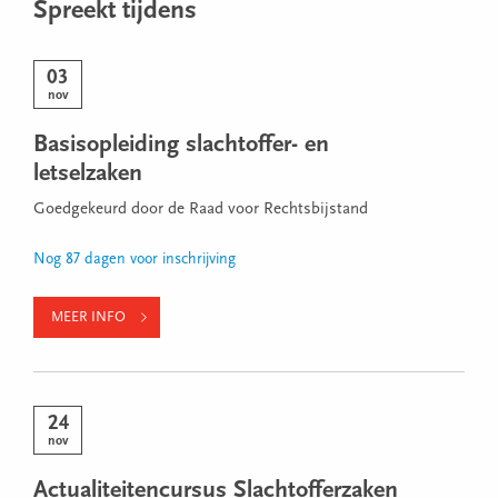
Spreekt tijdens
03
nov
Basisopleiding slachtoffer- en
letselzaken
Goedgekeurd door de Raad voor Rechtsbijstand
Nog 87 dagen voor inschrijving
MEER INFO
24
nov
Actualiteitencursus Slachtofferzaken