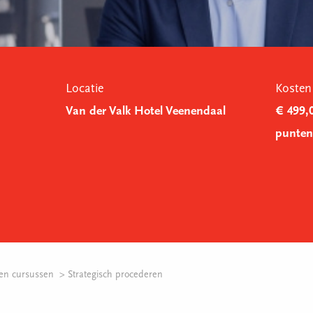
Locatie
Kosten
Van der Valk Hotel Veenendaal
€ 499,0
punten 
en cursussen
Strategisch procederen