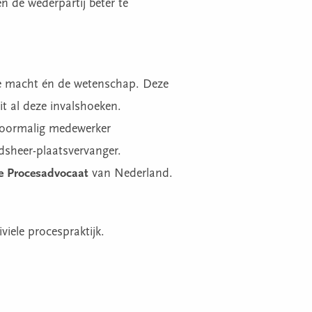
en de wederpartij beter te
ke macht én de wetenschap. Deze
it al deze invalshoeken.
voormalig medewerker
sheer-plaatsvervanger.
e Procesadvocaat
van Nederland.
viele procespraktijk.