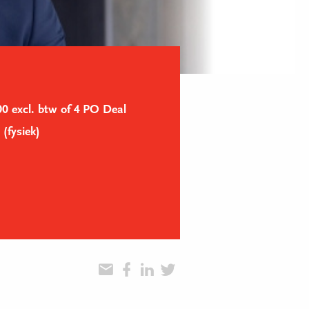
0 excl. btw of 4 PO Deal
(fysiek)