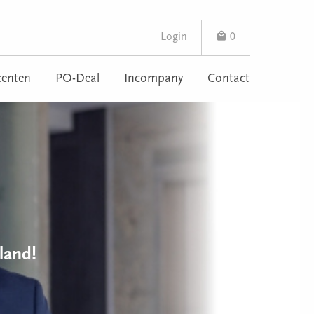
Login
0
enten
PO-Deal
Incompany
Contact
land!