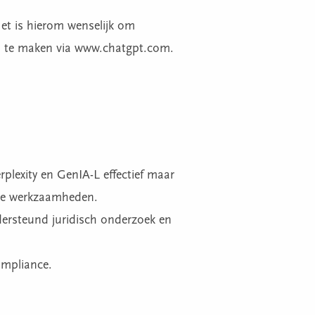
Het is hierom wenselijk om
an te maken via www.chatgpt.com.
plexity en GenIA-L effectief maar
che werkzaamheden.
dersteund juridisch onderzoek en
ompliance.