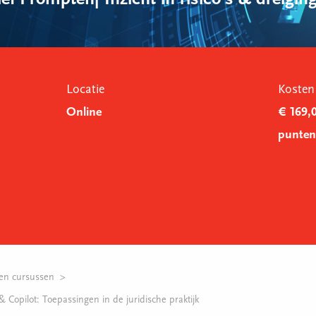
tief Prompten| Inzicht in risico's & dreigin
Locatie
Kosten
Online
€ 169,0
punten
en cursussen
 Copilot: Toepassingen in de juridische praktijk