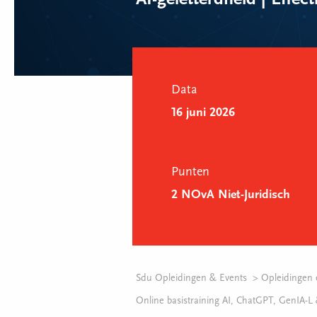
AI-geletterdheid | Effec
Data
16 juni 2026
Punten
2 NOvA Niet-Juridisch
Sdu Opleidingen & Events
Opleidingen 
Online basistraining AI, ChatGPT, GenIA-L &