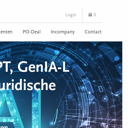
Login
0
enten
PO-Deal
Incompany
Contact
PT, GenIA-L
uridische