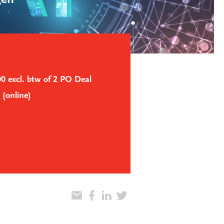
gen
0 excl. btw of 2 PO Deal
 (online)