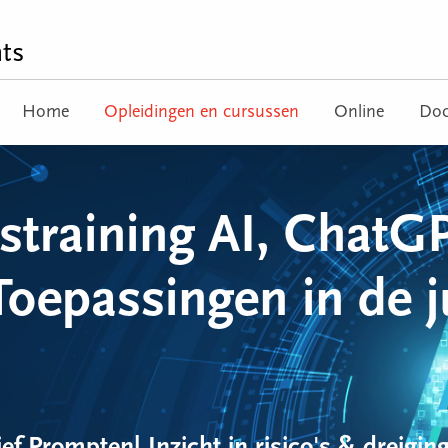
ts
Home
Opleidingen en cursussen
Online
Doc
straining AI, ChatG
Toepassingen in de j