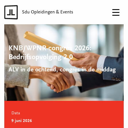
Sdu Opleidingen & Events
KNB/WPNR-congres 2026:
Bedrijfsopvolging 2.0
ALV in de ochtend, congres in de middag
Data
9 juni 2026