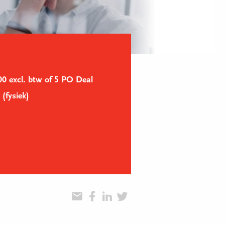
0 excl. btw of 5 PO Deal
(fysiek)