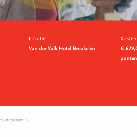
Locatie
Kosten
Van der Valk Hotel Breukelen
€ 629,0
punten 
en cursussen