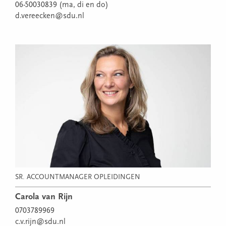
06-50030839 (ma, di en do)
d.vereecken@sdu.nl
SR. ACCOUNTMANAGER OPLEIDINGEN
Carola van Rijn
0703789969
c.v.rijn@sdu.nl