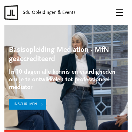
Sdu Opleidingen & Events
Basisopleiding Mediation - MfN
geaccrediteerd
In 10 dagen alle kennis en vaardigheden
om je te ontwikkelen tot professioneel
mediator
INSCHRIJVEN